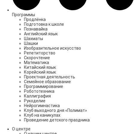
Программы
Продлёнка
Подготовка к школе
Познавайка
Английский язык
Шахматы
Шашки
Изобразительное искусство
Репетиторство
Скорочтение
Математика
Китайский язык
Корейский язык
Проектная деятельность
Семейное образование
Программирование
Робототехника
Каллиграфия
Рукоделие
Нейрогимнастика
Клуб выходного дня «Полимат»
Клуб на каникулах
Проведение детского праздника
О центре
О нашем центре