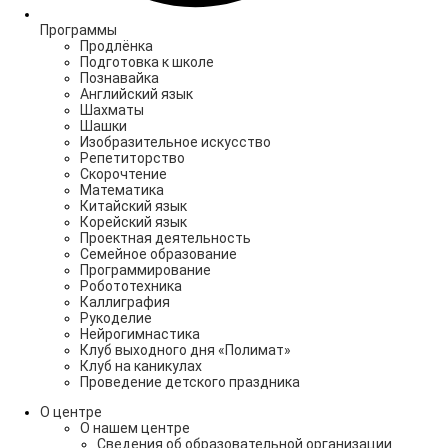
Программы
Продлёнка
Подготовка к школе
Познавайка
Английский язык
Шахматы
Шашки
Изобразительное искусство
Репетиторство
Скорочтение
Математика
Китайский язык
Корейский язык
Проектная деятельность
Семейное образование
Программирование
Робототехника
Каллиграфия
Рукоделие
Нейрогимнастика
Клуб выходного дня «Полимат»
Клуб на каникулах
Проведение детского праздника
О центре
О нашем центре
Сведения об образовательной организации